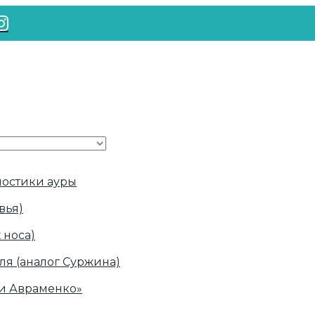
ностики ауры
вья)
 носа)
ля (аналог Суржина)
ки Авраменко»