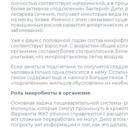
полностью соответствует материнской, а в про
более активное «подселение» бактерий. Дети,
кесарева сечения, получают некоторые виды 
на месяц позже. Именно с этим связывают суще
повышенных рисков развития аллергических 
заболеваний.
Уже к двум с половиной годам состав микрофл
соответствует взрослой. С возрастом общее кол
организме составит более ста триллионов. Боле
учитывая, что микроорганизмы легче воздуха.
Если заняться подсчётами, то получится следую
человека только одна относится к нему. Остальн
геном содержит ещё и намного больше генов. 
«подселённых» жильцов обусловлено их необх
Роль микробиоты в организме.
Основная задача пищеварительной системы- р
молекулы, которые смогут проникнуть в кровот
Ферменты ЖКТ отлично справляются с расщепле
вот сложные переработать не могут. Дело в том,
попросту нет информации о том, как это делать,