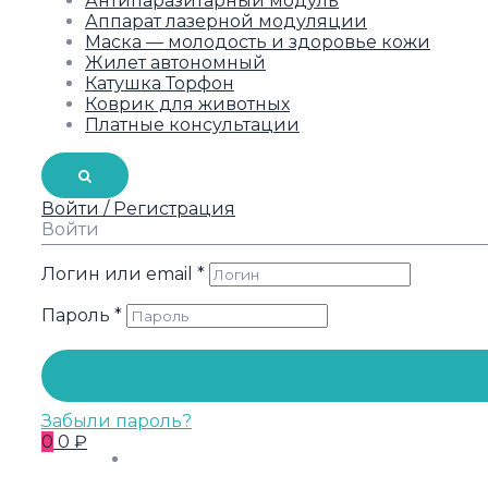
Антипаразитарный модуль
Аппарат лазерной модуляции
Маска — молодость и здоровье кожи
Жилет автономный
Катушка Торфон
Коврик для животных
Платные консультации
Войти / Регистрация
Войти
Логин или email
*
Пароль
*
Забыли пароль?
0
0 ₽