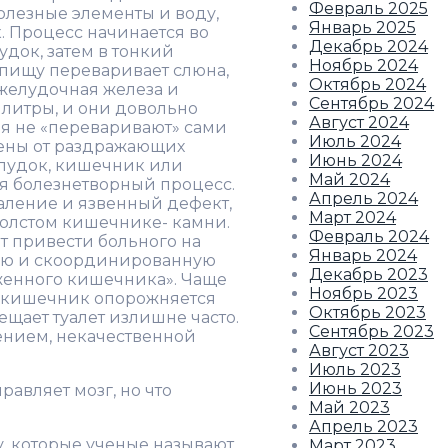
Февраль 2025
лезные элементы и воду,
Январь 2025
 Процесс начинается во
Декабрь 2024
удок, затем в тонкий
Ноябрь 2024
у пищу переваривает слюна,
Октябрь 2024
желудочная железа и
Сентябрь 2024
литры, и они довольно
Август 2024
ия не «переваривают» сами
Июль 2024
ищены от раздражающих
Июнь 2024
елудок, кишечник или
Май 2024
я болезнетворный процесс.
Апрель 2024
аление и язвенный дефект,
Март 2024
толстом кишечнике- камни.
Февраль 2024
т привести больного на
Январь 2024
ную и скоординированную
Декабрь 2023
женного кишечника». Чаще
Ноябрь 2023
то кишечник опорожняется
Октябрь 2023
сещает туалет излишне часто.
Сентябрь 2023
ением, некачественной
Август 2023
Июль 2023
Июнь 2023
авляет мозг, но что
Май 2023
Апрель 2023
, которые ученые называют
Март 2023