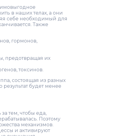
заимовыгодное
ть в наших телах, а они
ляя себе необходимый для
канчивается. Также
нов, гормонов,
ы, предотвращая их
генов, токсинов.
ппа, состоящая из разных
то результат будет менее
за тем, чтобы еда,
рабатывалась. Поэтому
ожества механизмов.
цессы и активируют