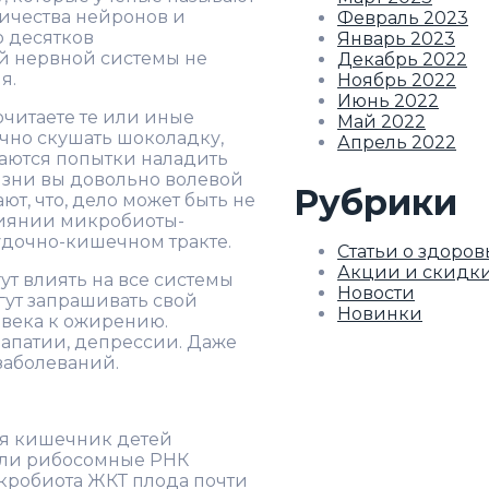
личества нейронов и
Февраль 2023
о десятков
Январь 2023
й нервной системы не
Декабрь 2022
я.
Ноябрь 2022
Июнь 2022
читаете те или иные
Май 2022
чно скушать шоколадку,
Апрель 2022
аются попытки наладить
изни вы довольно волевой
Рубрики
т, что, дело может быть не
влиянии микробиоты-
удочно-кишечном тракте.
Статьи о здоров
Акции и скидк
т влиять на все системы
Новости
гут запрашивать свой
Новинки
овека к ожирению.
 апатии, депрессии. Даже
заболеваний.
ия кишечник детей
или рибосомные РНК
кробиота ЖКТ плода почти