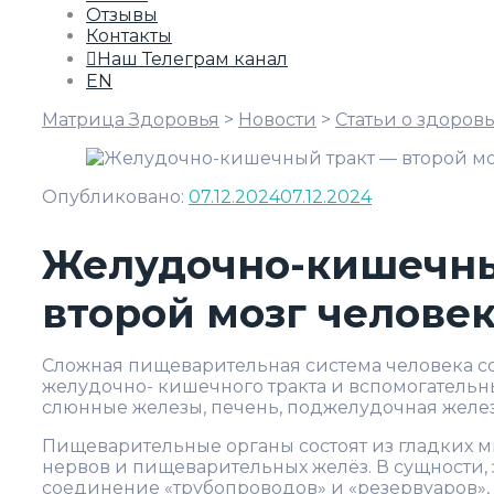
Отзывы
Контакты
Наш Телеграм канал
EN
Матрица Здоровья
>
Новости
>
Статьи о здоров
Опубликовано:
07.12.2024
07.12.2024
Желудочно-кишечны
второй мозг челове
Сложная пищеварительная система человека со
желудочно- кишечного тракта и вспомогательны
слюнные железы, печень, поджелудочная желез
Пищеварительные органы состоят из гладких м
нервов и пищеварительных желёз. В сущности,
соединение «трубопроводов» и «резервуаров»,