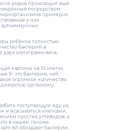
цессе родов происходит ещё
 рождённые посредством
микроорганизмов примерно
ствование у них
и аутоиммунных
оры ребёнка полностью
ичество бактерий в
е двух килограмм веса,
щая картина: на 10 клеток
ые 9- это бактерии, чей
Такое огромное количество
одимостью организму.
азбить поступающую еду на
ок и всасываться клетками.
нием простых углеводов, а
 что в нашем геноме
 зато ей обладают бактерии.