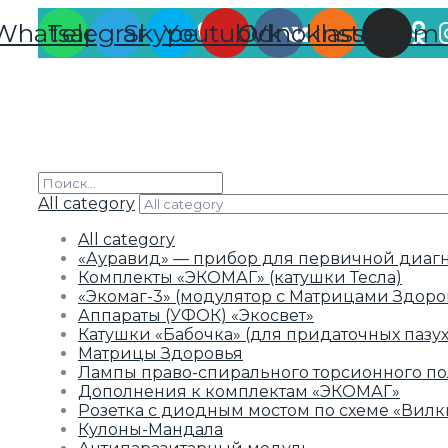
Whatsapp
Telegram
Skype
Youtube
Odnoklassniki
Vk
Instagram
All category
All category
«Ауравид» — прибор для первичной диаг
Комплекты «ЭКОМАГ» (катушки Тесла)
«Экомаг-3» (модулятор с Матрицами Здоро
Аппараты (УФОК) «Экосвет»
Катушки «Бабочка» (для придаточных пазух
Матрицы Здоровья
Лампы право-спирального торсионного по
Дополнения к комплектам «ЭКОМАГ»
Розетка с диодным мостом по схеме «Вил
Кулоны-Мандала