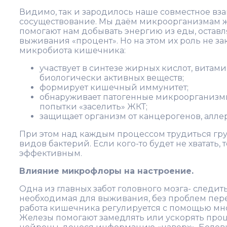
Видимо, так и зародилось наше совместное в
сосуществование. Мы даём микроорганизмам жи
помогают нам добывать энергию из еды, остав
выживания «процент». Но на этом их роль не за
микробиота кишечника:
участвует в синтезе жирных кислот, витами
биологически активных веществ;
формирует кишечный иммунитет;
обнаруживает патогенные микроорганизм
попытки «заселить» ЖКТ;
защищает организм от канцерогенов, аллер
При этом над каждым процессом трудиться гру
видов бактерий. Если кого-то будет не хватать, 
эффективным.
Влияние микрофлоры на настроение.
Одна из главных забот головного мозга- следить 
необходимая для выживания, без проблем пере
работа кишечника регулируется с помощью мн
Железы помогают замедлять или ускорять про