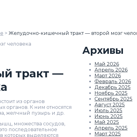
ье
>
Желудочно-кишечный тракт — второй мозг чело
Архивы
Май 2026
й тракт —
Апрель 2026
Март 2026
Февраль 2026
ка
Декабрь 2025
Ноябрь 2025
Сентябрь 2025
стоит из органов
Август 2025
х органов. К ним относятся
Июль 2025
а, желчный пузырь и др.
Июнь 2025
Май 2025
ышц, множества сосудов,
Апрель 2025
 это последовательное
Март 2025
 в которых выделяются