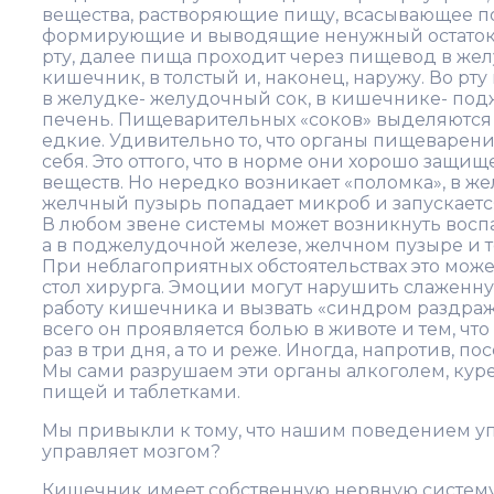
вещества, растворяющие пищу, всасывающее по
формирующие и выводящие ненужный остаток.
рту, далее пища проходит через пищевод в жел
кишечник, в толстый и, наконец, наружу. Во рт
в желудке- желудочный сок, в кишечнике- под
печень. Пищеварительных «соков» выделяются 
едкие. Удивительно то, что органы пищеварен
себя. Это оттого, что в норме они хорошо защ
веществ. Но нередко возникает «поломка», в ж
желчный пузырь попадает микроб и запускаетс
В любом звене системы может возникнуть восп
а в поджелудочной железе, желчном пузыре и 
При неблагоприятных обстоятельствах это може
стол хирурга. Эмоции могут нарушить слажен
работу кишечника и вызвать «синдром раздра
всего он проявляется болью в животе и тем, ч
раз в три дня, а то и реже. Иногда, напротив, по
Мы сами разрушаем эти органы алкоголем, кур
пищей и таблетками.
Мы привыкли к тому, что нашим поведением упр
управляет мозгом?
Кишечник имеет собственную нервную систему