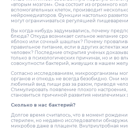
«вторым мозгом». Она состоит из огромного ко
вспомогательных клеток, производит нескольк
нейромедиаторов. Функции настолько развито
могут ограничиваться регуляцией пищеварени
Вы когда-нибудь задумывались, почему предпо
блюда? Откуда возникает сильное желание сро
яблоко или сочный шашлык? Почему провалив
правильное питание, если в других аспектах ж
человек? Последние открытия учёных доказываю
только в психологических причинах, но и во 
совокупности бактерий, живущих в нашем жел
Согласно исследованиям, микроорганизмы могу
органов и отнюдь не всегда безобидно. Они мо
любимый вид пищи раз за разом, приводя чел
Стимулировать появление плохого настроения,
становиться причиной развития неизлечимых 
Сколько в нас бактерий?
Долгое время считалось, что в момент рожден
стерилен, но недавно исследователи обнаруж
микробов даже в плаценте. Внутриутробная ми