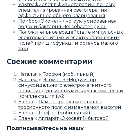
Ультрафиолет в физиотерапии: почему
специализированная светотерапия
эффективнее общего кварцевания
Прибор «Экомаг» + «структурированная
вода» и бактерия Helicobacter pylori
Положительное воздействие импульсных
электромагнитных и электростатических
полей при дисфункции органов малого
таза
Свежие комментарии
Наталья
к
Торфон (мобильный)
Наталья
к
Экомаг-3 «Модулятор
синусоидального электромагнитного
поля с индукционными катушками Тесла»
Комплектация №2
Елена
к
Лампа правоспирального
торсионного поля с изменяемой высотой
Елена
к
Торфон (мобильный)
Елена
к
Аппарат «Экосвет 1» бытовой
Подписывайтесь на нашу