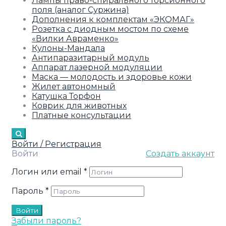
Лампы право-спирального торсионного
поля (аналог Суржина)
Дополнения к комплектам «ЭКОМАГ»
Розетка с диодным мостом по схеме
«Вилки Авраменко»
Кулоны-Мандала
Антипаразитарный модуль
Аппарат лазерной модуляции
Маска — молодость и здоровье кожи
Жилет автономный
Катушка Торфон
Коврик для животных
Платные консультации
Войти / Регистрация
Войти
Создать аккаунт
Логин или email
*
Пароль
*
Войти
Забыли пароль?