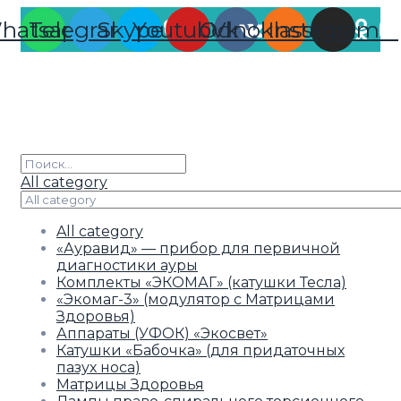
hatsapp
Telegram
Skype
Youtube
Odnoklassniki
Vk
Instagram
All category
All category
«Ауравид» — прибор для первичной
диагностики ауры
Комплекты «ЭКОМАГ» (катушки Тесла)
«Экомаг-3» (модулятор с Матрицами
Здоровья)
Аппараты (УФОК) «Экосвет»
Катушки «Бабочка» (для придаточных
пазух носа)
Матрицы Здоровья