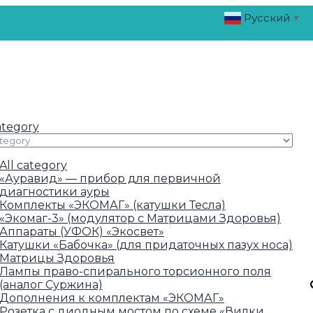
Русский
▼
ategory
All category
«Ауравид» — прибор для первичной
диагностики ауры
Комплекты «ЭКОМАГ» (катушки Тесла)
«Экомаг-3» (модулятор с Матрицами Здоровья)
Аппараты (УФОК) «Экосвет»
Катушки «Бабочка» (для придаточных пазух носа)
Матрицы Здоровья
Лампы право-спирального торсионного поля
(аналог Суржина)
Дополнения к комплектам «ЭКОМАГ»
Розетка с диодным мостом по схеме «Вилки