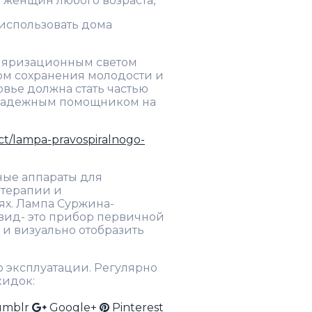
 женщин любого возраста,
 использовать дома
ляризационным светом
ом сохранения молодости и
вье должна стать частью
 надежным помощником на
ct/lampa-pravospiralnogo-
ые аппараты для
 терапии и
ях. Лампа Суржина-
вид- это прибор первичной
 и визуально отобразить
о эксплуатации. Регулярно
кидок:
umblr
Google+
Pinterest