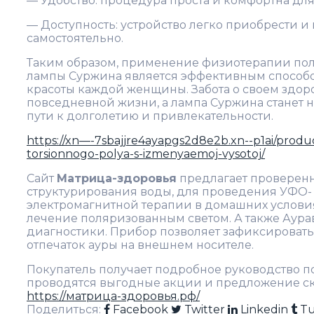
— Удобство: процедура проста и комфортна для
— Доступность: устройство легко приобрести и
самостоятельно.
Таким образом, применение физиотерапии по
лампы Суржина является эффективным способ
красоты каждой женщины. Забота о своем здоро
повседневной жизни, а лампа Суржина станет
пути к долголетию и привлекательности.
https://xn—-7sbajjre4ayapgs2d8e2b.xn--p1ai/produ
torsionnogo-polya-s-izmenyaemoj-vysotoj/
Сайт
Матрица-здоровья
предлагает проверенн
структурирования воды, для проведения УФО-
электромагнитной терапии в домашних услови
лечение поляризованным светом. А также Аура
диагностики. Прибор позволяет зафиксировать
отпечаток ауры на внешнем носителе.
Покупатель получает подробное руководство п
проводятся выгодные акции и предложение с
https://матрица-здоровья.рф/
Поделиться:
Facebook
Twitter
Linkedin
T