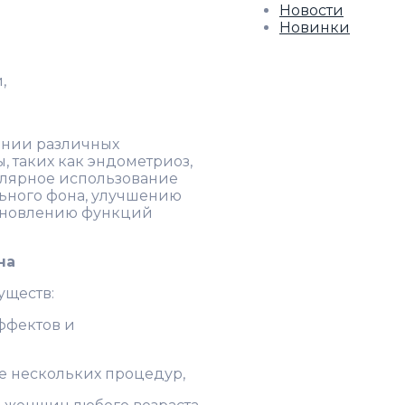
Новости
Новинки
,
ении различных
 таких как эндометриоз,
улярное использование
ьного фона, улучшению
тановлению функций
на
уществ:
ффектов и
е нескольких процедур,