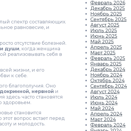
Февраль 2026
Декабрь 2025
Ноябрь 2025
Сентябрь 2025
елый спектр составляющих.
Август 2025
льное равновесие, и
Июль 2025
Июнь 2025
Май 2025
осто отсутствие болезней.
Апрель 2025
 и души
, когда женщина
Март 2025
ной реализовывать себя в
Февраль 2025
Январь 2025
Декабрь 2024
всей жизни, и его
Ноябрь 2024
бви к себе.
Октябрь 2024
ого благополучия. Оно
Сентябрь 2024
ндокринной, нервной
и
Август 2024
я здесь часто становятся
Июль 2024
о здоровьем.
Июнь 2024
Май 2024
ровье становится
Апрель 2024
 этот вопрос встает перед
Март 2024
соту и молодость.
Февраль 2024
Январь 2024