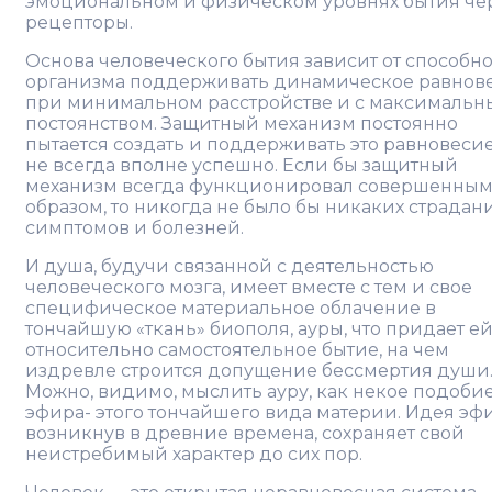
эмоциональном и физическом уровнях бытия че
рецепторы.
Основа человеческого бытия зависит от способн
организма поддерживать динамическое равнов
при минимальном расстройстве и с максималь
постоянством. Защитный механизм постоянно
пытается создать и поддерживать это равновесие
не всегда вполне успешно. Если бы защитный
механизм всегда функционировал совершенны
образом, то никогда не было бы никаких страдан
симптомов и болезней.
И душа, будучи связанной с деятельностью
человеческого мозга, имеет вместе с тем и свое
специфическое материальное облачение в
тончайшую «ткань» биополя, ауры, что придает е
относительно самостоятельное бытие, на чем
издревле строится допущение бессмертия души
Можно, видимо, мыслить ауру, как некое подоби
эфира- этого тончайшего вида материи. Идея эфи
возникнув в древние времена, сохраняет свой
неистребимый характер до сих пор.