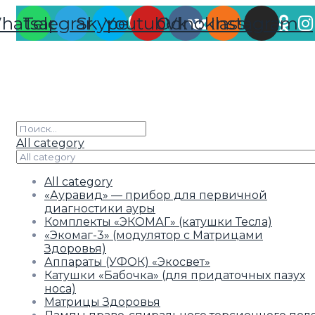
hatsapp
Telegram
Skype
Youtube
Odnoklassniki
Vk
Instagram
All category
All category
«Ауравид» — прибор для первичной
диагностики ауры
Комплекты «ЭКОМАГ» (катушки Тесла)
«Экомаг-3» (модулятор с Матрицами
Здоровья)
Аппараты (УФОК) «Экосвет»
Катушки «Бабочка» (для придаточных пазух
носа)
Матрицы Здоровья