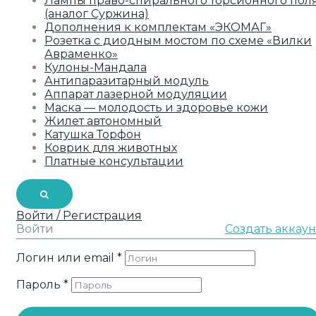
Лампы право-спирального торсионного пол
(аналог Суржина)
Дополнения к комплектам «ЭКОМАГ»
Розетка с диодным мостом по схеме «Вилки
Авраменко»
Кулоны-Мандала
Антипаразитарный модуль
Аппарат лазерной модуляции
Маска — молодость и здоровье кожи
Жилет автономный
Катушка Торфон
Коврик для животных
Платные консультации
Войти / Регистрация
Войти
Создать аккаун
Логин или email
*
Пароль
*