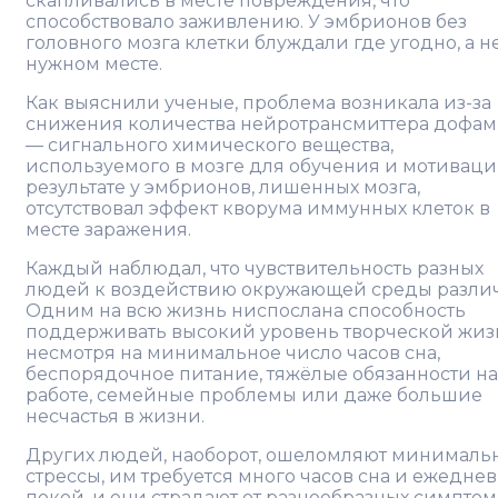
скапливались в месте повреждения, что
способствовало заживлению. У эмбрионов без
головного мозга клетки блуждали где угодно, а н
нужном месте.
Как выяснили ученые, проблема возникала из-за
снижения количества нейротрансмиттера дофа
— сигнального химического вещества,
используемого в мозге для обучения и мотиваци
результате у эмбрионов, лишенных мозга,
отсутствовал эффект кворума иммунных клеток в
месте заражения.
Каждый наблюдал, что чувствительность разных
людей к воздействию окружающей среды различ
Одним на всю жизнь ниспослана способность
поддерживать высокий уровень творческой жиз
несмотря на минимальное число часов сна,
беспорядочное питание, тяжёлые обязанности на
работе, семейные проблемы или даже большие
несчастья в жизни.
Других людей, наоборот, ошеломляют минималь
стрессы, им требуется много часов сна и ежедне
покой, и они страдают от разнообразных симпто