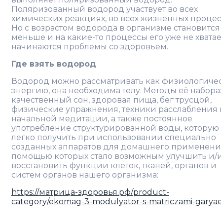
Поляризованный водород участвует во всех
химических реакциях, во всех жизненных процес
Но с возрастом водорода в организме становится
меньше и на какие-то процессы его уже не хватае
начинаются проблемы со здоровьем.
Где взять водород
Водород можно рассматривать как физиологиче
энергию, она необходима телу. Методы её набора
качественный сон, здоровая пища, бег трусцой,
физические упражнения, техники расслабления 
начальной медитации, а также постоянное
употребление структурированной воды, которую
легко получить при использовании специально
созданных аппаратов для домашнего применения
помощью которых стало возможным улучшить и/
восстановить функции клеток, тканей, органов и
систем органов нашего организма:
https://матрица-здоровья.рф/product-
category/ekomag-3-modulyator-s-matriczami-garyae