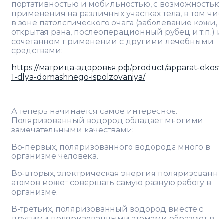
портативностью и мобильностью, с возможность
применения на различных участках тела, в том чи
в зоне патологического очага (заболевание кожи,
открытая рана, послеоперационный рубец и т.п.) 
сочетанном применении с другими лечебными
средствами:
https://матрица-здоровья.рф/product/apparat-ekos
1-dlya-domashnego-ispolzovaniya/
А теперь начинается самое интересное.
Поляризованный водород обладает многими
замечательными качествами:
Во-первых, поляризованного водорода много в
организме человека.
Во-вторых, электрическая энергия поляризован
атомов может совершать самую разную работу в
организме.
В-третьих, поляризованный водород вместе с
другими поляризованными атомами образуют в