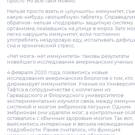
просто. Но все-таки можно.
Нельзя просто взять и «улучшить» иммунитет, съ
какую-нибудь «волшебную» таблетку. Справедли
обратное- нельзя «подорвать» защитную систему
организма, оказавшись на улице в мороз. Зато м
легко нарушить иммунитет, если постоянно
употреблять нездоровую еду, испытывать дефиц
сна и хронический стресс.
«Нет мозга- нет иммунитета»: таковы результаты
новейшего исследования американских ученых.
4 февраля 2020 года, появились новые
исследования американских биологов о том, кто
дирижирует иммунитетом. Ученые из Университ
Тафтса в сотрудничестве с коллегами из
Гарвардского и Флоридского университетов
экспериментально изучили связь между иммун
системой и мозгом эмбрионов лягушки. Одним
эмбрионам они удаляли мозг, а контрольные осо
оставались с обычным здоровым мозгом. Так вот,
выяснились интересные и весьма неожиданные
подробности. Ранее считалось, что функция