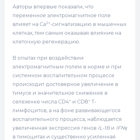
Авторы впервые показали, что
переменное электромагнитное поле
2+
влияет на Ca
-сигнализацию в мышечных
клетках, тем самым оказывая влияние на
клеточную регенерацию.
В опытах при воздействии
электромагнитным полем в норме и при
системном воспалительном процессе
происходит достоверное увеличение в
тимусе и значительное снижение в
+
+
селезенке числа CD4
и CD8
Т-
лимфоцитов, а на фоне развивающегося
воспалительного процесса, наблюдается
увеличенная экспрессия генов
IL-1В
и
IFN
γ
в тимоцитах и существенно усиленная