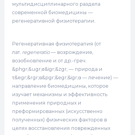
мультидисциплинарного раздела
современной биомедицины —
регенеративной физиотерапии.
Регенеративная физиотерапия (от
лат.
regeneratio
— возрождение,
возобновление и от др.-греч.
&phgr;&ugr;σ&igr;&zgr; — природа и
τ&egr;&rgr;α&pgr;&egr;&igr;α — лечение) —
направление биомедицины, которое
изучает механизмы и эффективность
применения природных и
преформированных (искусственно
полученных) физических факторов в
целях восстановления поврежденных