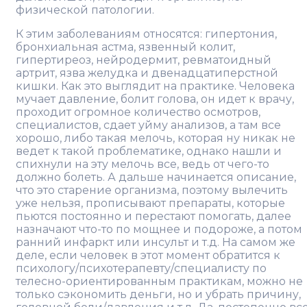
физической патологии.
К этим заболеваниям относятся: гипертония,
бронхиальная астма, язвенный колит,
гипертиреоз, нейродермит, ревматоидный
артрит, язва желудка и двенадцатиперстной
кишки. Как это выглядит на практике. Человека
мучает давление, болит голова, он идет к врачу,
проходит огромное количество осмотров,
специалистов, сдает уйму анализов, а там все
хорошо, либо такая мелочь, которая ну никак не
ведет к такой проблематике, однако нашли и
спихнули на эту мелочь все, ведь от чего-то
должно болеть. А дальше начинается описание,
что это старение организма, поэтому вылечить
уже нельзя, прописывают препараты, которые
пьются постоянно и перестают помогать, далее
назначают что-то по мощнее и подороже, а потом
ранний инфаркт или инсульт и т.д. На самом же
деле, если человек в этот момент обратится к
психологу/психотерапевту/специалисту по
телесно-ориентированным практикам, можно не
только сэкономить деньги, но и убрать причину,