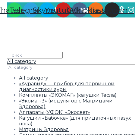
hatsapp
Telegram
Skype
Youtube
Odnoklassniki
Vk
Instagram
All category
All category
«Ауравид» — прибор для первичной
диагностики ауры
Комплекты «ЭКОМАГ» (катушки Тесла)
«Экомаг-3» (модулятор с Матрицами
Здоровья)
Аппараты (УФОК) «Экосвет»
Катушки «Бабочка» (для придаточных пазух
носа)
Матрицы Здоровья