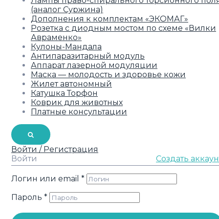
Лампы право-спирального торсионного пол
(аналог Суржина)
Дополнения к комплектам «ЭКОМАГ»
Розетка с диодным мостом по схеме «Вилки
Авраменко»
Кулоны-Мандала
Антипаразитарный модуль
Аппарат лазерной модуляции
Маска — молодость и здоровье кожи
Жилет автономный
Катушка Торфон
Коврик для животных
Платные консультации
Войти / Регистрация
Войти
Создать аккаун
Логин или email
*
Пароль
*