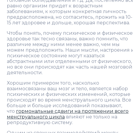
головной боли/давления и т.д. Да, постепенно вс
равно организм придет к возрастным
заболеваниям, к которым конкретная личность
предрасположена, но согласитесь, прожить на 10-
15 лет здоровее и дольше, хорошая перспектива.
Чтобы понять, почему психическое и физическое
здоровье так тесно связаны, важно помнить, что
различие между ними менее важно, чем мы
можем предположить. Наши мысли, настроения 
психическое состояние могут казаться
абстрактными или отделенными от физического,
но все они происходят как часть нашей мозговой
деятельности.
Хорошим примером того, насколько
взаимосвязаны ваш мозг и тело, является набор
психических и физических изменений, которые
происходят во время менструального цикла. Все
больше и больше исследований показывают,
что
гормональные сдвиги на протяжении всего
менструального цикла
влияют не только на
репродуктивную систему.
Одним из сложных взаимодействий между