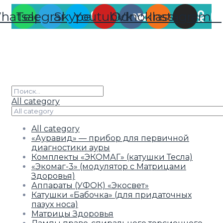
hatsapp
Telegram
Skype
Youtube
Odnoklassniki
Vk
Instagram
All category
All category
«Ауравид» — прибор для первичной
диагностики ауры
Комплекты «ЭКОМАГ» (катушки Тесла)
«Экомаг-3» (модулятор с Матрицами
Здоровья)
Аппараты (УФОК) «Экосвет»
Катушки «Бабочка» (для придаточных
пазух носа)
Матрицы Здоровья