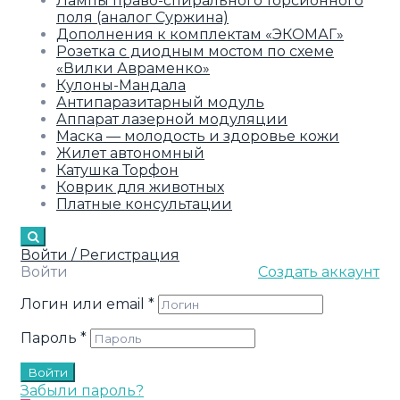
Лампы право-спирального торсионного
поля (аналог Суржина)
Дополнения к комплектам «ЭКОМАГ»
Розетка с диодным мостом по схеме
«Вилки Авраменко»
Кулоны-Мандала
Антипаразитарный модуль
Аппарат лазерной модуляции
Маска — молодость и здоровье кожи
Жилет автономный
Катушка Торфон
Коврик для животных
Платные консультации
Войти / Регистрация
Войти
Создать аккаунт
Логин или email
*
Пароль
*
Войти
Забыли пароль?