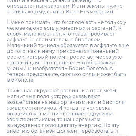
Клетки в нашем организме живут по
определенным законам. И эти законы нужно
знать каждому, считал Иван Неумывакин.
Нужно понимать, что биополе есть не только у
человека, оно есть у животных и растений. К
слову, мало кто знает, что трава пробивает
асфальт не своим телом, а биополем.
Маленький тоннель образуется в асфальте еще
до того, как к нему прикоснется тоненький
росток, который потом прорастает через уже
готовый для него тоннель. Это обнаружил
ученый и изобретатель Борис Болотов. А
теперь представьте, сколько силы может быть
в биополе.
Также нас окружают различные предметы,
магнитные поля которых оказывают
воздействие на наш организм, как и биополя
живых организмов. И когда на человека
воздействует магнитное поле с другими
характеристиками, то наш организм
вынужденно поглощает эту энергию. Но эту
энергию организм должен переработать и