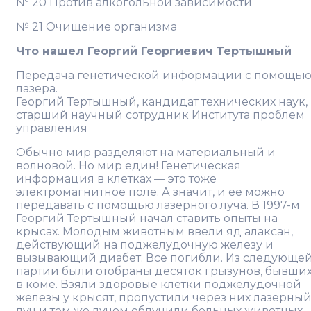
№ 20 Против алкогольной зависимости
№ 21 Очищение организма
Что нашел Георгий Георгиевич Тертышный
Передача генетической информации с помощь
лазера.
Георгий Тертышный, кандидат технических наук,
старший научный сотрудник Института проблем
управления
Обычно мир разделяют на материальный и
волновой. Но мир един! Генетическая
информация в клетках — это тоже
электромагнитное поле. А значит, и ее можно
передавать с помощью лазерного луча. В 1997-м
Георгий Тертышный начал ставить опыты на
крысах. Молодым животным ввели яд алаксан,
действующий на поджелудочную железу и
вызывающий диабет. Все погибли. Из следующе
партии были отобраны десяток грызунов, бывши
в коме. Взяли здоровые клетки поджелудочной
железы у крысят, пропустили через них лазерны
луч и тем же лучом облучили больных животных.