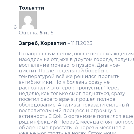
Тольятти
Оценка
5
из 5
Загреб, Хорватия
–
11.11.2023
Позапрошлым летом, после переохлаждения
находясь на отдыхе в другом городе, получи
воспаление мочевого пузыря, Диагноз-
цистит. После недельной борьбы с
температурой всё же решился пропить
антибиотики. Но я болезнь сразу не
распознал и этот срок пропустил. Через
неделю, как только смог подняться, сразу
посетил своего врача, прошел полное
обследование. Анализы показали сильный
воспалительный процесс и огромную
активность E.Coli. В организме появился ещё
ряд инфекций. Через 2 месяца стоял вопрос
об аденоме простаты. А через 5 месяцев я
уже не мог стоять на ногах. Отток мочи