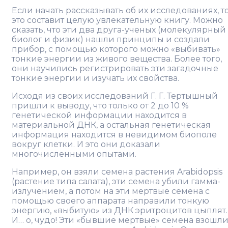
Если начать рассказывать об их исследованиях, т
это составит целую увлекательную книгу. Можно
сказать, что эти два друга-ученых (молекулярный
биолог и физик) нашли принципы и создали
прибор, с помощью которого можно «выбивать»
тонкие энергии из живого вещества. Более того,
они научились регистрировать эти загадочные
тонкие энергии и изучать их свойства.
Исходя из своих исследований Г. Г. Тертышный
пришли к выводу, что только от 2 до 10 %
генетической информации находится в
материальной ДНК, а остальная генетическая
информация находится в невидимом биополе
вокруг клетки. И это они доказали
многочисленными опытами.
Например, он взяли семена растения Arabidopsis
(растение типа салата), эти семена убили гамма-
излучением, а потом на эти мертвые семена с
помощью своего аппарата направили тонкую
энергию, «выбитую» из ДНК эритроцитов цыплят.
И… о, чудо! Эти «бывшие мертвые» семена взошли