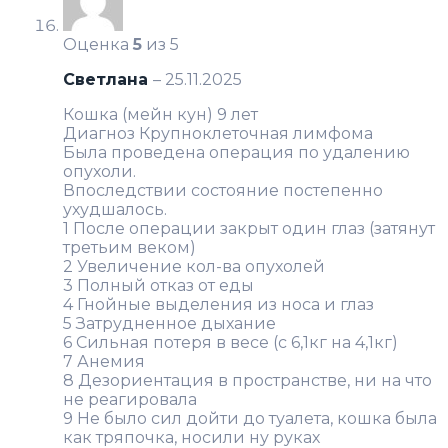
Оценка
5
из 5
Светлана
–
25.11.2025
Кошка (мейн кун) 9 лет
Диагноз Крупноклеточная лимфома
Была проведена операция по удалению
опухоли.
Впоследствии состояние постепенно
ухудшалось.
1 После операции закрыт один глаз (затянут
третьим веком)
2 Увеличение кол-ва опухолей
3 Полный отказ от еды
4 Гнойные выделения из носа и глаз
5 Затрудненное дыхание
6 Сильная потеря в весе (с 6,1кг на 4,1кг)
7 Анемия
8 Дезориентация в пространстве, ни на что
не реагировала
9 Не было сил дойти до туалета, кошка была
как тряпочка, носили ну руках