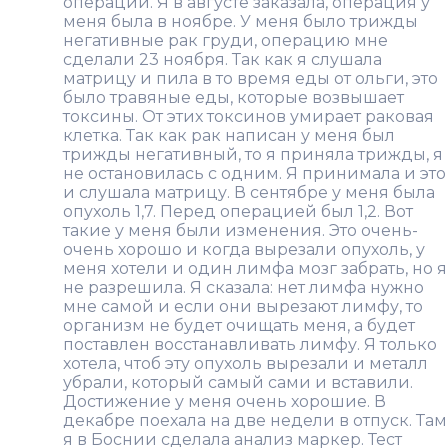
операции. Я в августе заказала, операция у
меня была в ноябре. У меня было трижды
негативные рак груди, операцию мне
сделали 23 ноября. Так как я слушала
матрицу и пила в то время еды от ольги, это
было травяные еды, которые возвышает
токсины. От этих токсинов умирает раковая
клетка. Так как рак написан у меня был
трижды негативный, то я приняла трижды, я
не остановилась с одним. Я принимала и это
и слушала матрицу. В сентябре у меня была
опухоль 1,7. Перед операцией был 1,2. Вот
такие у меня были изменения. Это очень-
очень хорошо и когда вырезали опухоль, у
меня хотели и один лимфа мозг забрать, но я
не разрешила. Я сказала: нет лимфа нужно
мне самой и если они вырезают лимфу, то
организм не будет очищать меня, а будет
поставлен восстанавливать лимфу. Я только
хотела, чтоб эту опухоль вырезали и металл
убрали, который самый сами и вставили.
Достижение у меня очень хорошие. В
декабре поехала на две недели в отпуск. Там
я в Боснии сделала анализ маркер. Тест