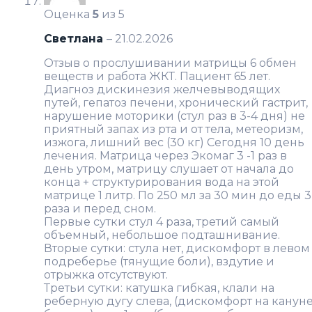
Оценка
5
из 5
Светлана
–
21.02.2026
Отзыв о прослушивании матрицы 6 обмен
веществ и работа ЖКТ. Пациент 65 лет.
Диагноз дискинезия желчевыводящих
путей, гепатоз печени, хронический гастрит,
нарушение моторики (стул раз в 3-4 дня) не
приятный запах из рта и от тела, метеоризм,
изжога, лишний вес (30 кг) Сегодня 10 день
лечения. Матрица через Экомаг 3 -1 раз в
день утром, матрицу слушает от начала до
конца + структурирования вода на этой
матрице 1 литр. По 250 мл за 30 мин до еды 3
раза и перед сном.
Первые сутки стул 4 раза, третий самый
объемный, небольшое подташнивание.
Вторые сутки: стула нет, дискомфорт в левом
подреберье (тянущие боли), вздутие и
отрыжка отсутствуют.
Третьи сутки: катушка гибкая, клали на
реберную дугу слева, (дискомфорт на канун