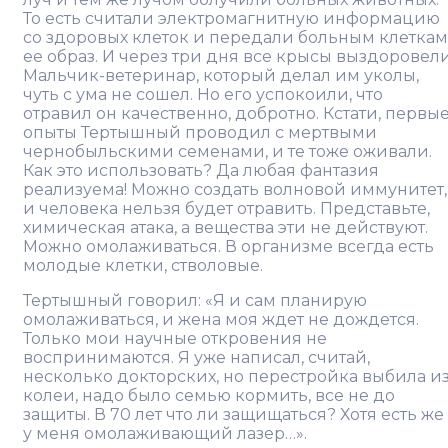
То есть считали электромагнитную информацию
со здоровых клеток и передали больным клеткам
ее образ. И через три дня все крысы выздоровели
Мальчик-ветеринар, который делал им уколы,
чуть с ума не сошел. Но его успокоили, что
отравил он качественно, добротно. Кстати, первы
опыты Тертышный проводил с мертвыми
чернобыльскими семенами, и те тоже оживали.
Как это использовать? Да любая фантазия
реализуема! Можно создать волновой иммунитет,
и человека нельзя будет отравить. Представьте,
химическая атака, а вещества эти не действуют.
Можно омолаживаться. В организме всегда есть
молодые клетки, стволовые.
Тертышный говорил: «Я и сам планирую
омолаживаться, и жена моя ждет не дождется.
Только мои научные откровения не
воспринимаются. Я уже написал, считай,
несколько докторских, но перестройка выбила и
колеи, надо было семью кормить, все не до
защиты. В 70 лет что ли защищаться? Хотя есть же
у меня омолаживающий лазер…».