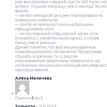
уже выкидывать каждый год по 140 тысяч на
аптеки. Слушаю матрицу уже 2 месяца. За это
время:
— исчез геморрой (а я уже планировала на
операцию ложиться)
— почти исчезла косточка на большом
пальце левой ноги
— исчез мерзкий старушечий запах пота
(появился с началом менопаузы), я снова
пахну, как и раньше
Думаю понятно, что всё вышесказанное
«самовнушением» не лечится. Продолжаю
слушать и дальше, т.к. у других
пользователей результаты появлялись по
истечении нескольких месяцев регулярног
прослушивания .
Алёна Меличева
Оценка
5
из 5
Тольятти
–
11.11.2023