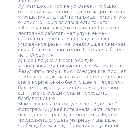
хорошие.
Аутизм до сих пор не устранен, что было
основной причиной покупки матрицы, хотя
улучшения видны. Что матрица помогла, это
очевидно, но из-за сложности такого
заболевания как аутизм, нам необходимо
постоянно работать над улучшением
состояния ребенка. У нее улучшилось
умственное развитие, она больше понимает 
стала более независимой. Дерматита больш
нет.- Словения
3) Прошло уже 3 месяца со дня
использования полученных от Вас матриц.
Результаты получились следующие: прошел
грибок ногтя, кожа вокруг локтей из темной
стала нормального белого цвета, перестали
болеть ноги, лицо очистилось от угревой
сыпи, менструации стали проходить
безболезненно.
Мама слушала матрицу со своей детской
фотографии, у неё потемнела часть седых
волос, стали пропадать морщины. Будем
продолжать слушать матрицу и дальше,
чтобы добиться ещё больших результатов.