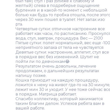
был там) стул 1 раз (ближе к слабому и
желтый) слева в подреберье ощущение
бурления и в какой-то момент с небольшой
болью как будь то пробка отошла, после этог
через 30 мин пошел в туалет. Нет запах изо
рта.
Четвертые сутки: отличное настроение все
работает как часы, по расписанию. Проснулся
вода, стул, завтрак, процедура. Вес — 2100
Пятые сутки: полет нормальный, вес еще -100
неприятного запаха от тела не чувствуется
Девятые сутки: настроение, аппетит, стул все
в порядке вес без изменений. Шутит не
пойти ли по девчонкам😂
Результатом очень довольны, лечение
продолжаем, о дальнейших результатах
напишу позже.
Кошка приходит на каждую процедуру,
ложится к нему на живот где-то на 30 минуте
лежит мин 30 и уходит. У нее тоже сейчас вс
в порядке. Матрица работает.
Спасибо коллективу, который занимается
таким благим делом. Успехов ребята вам в
вашей работе.