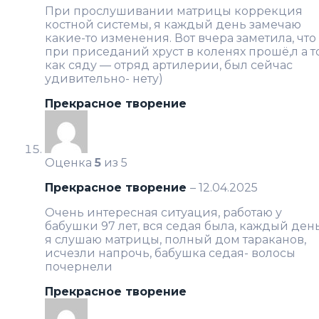
При прослушивании матрицы коррекция
костной системы, я каждый день замечаю
какие-то изменения. Вот вчера заметила, что
при приседаний хруст в коленях прошё,л а т
как сяду — отряд артилерии, был сейчас
удивительно- нету)
Прекрасное творение
Оценка
5
из 5
Прекрасное творение
–
12.04.2025
Очень интересная ситуация, работаю у
бабушки 97 лет, вся седая была, каждый ден
я слушаю матрицы, полный дом тараканов,
исчезли напрочь, бабушка седая- волосы
почернели
Прекрасное творение