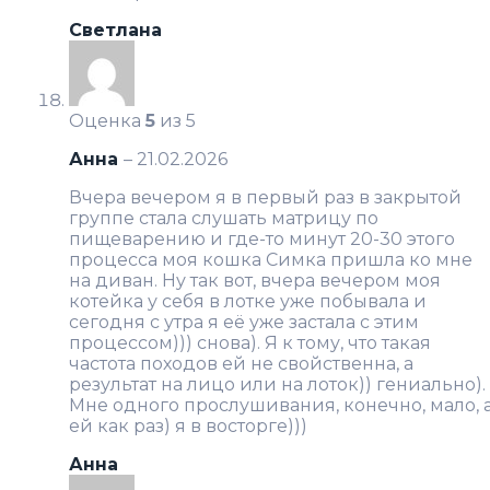
Светлана
Оценка
5
из 5
Анна
–
21.02.2026
Вчера вечером я в первый раз в закрытой
группе стала слушать матрицу по
пищеварению и где-то минут 20-30 этого
процесса моя кошка Симка пришла ко мне
на диван. Ну так вот, вчера вечером моя
котейка у себя в лотке уже побывала и
сегодня с утра я её уже застала с этим
процессом))) снова). Я к тому, что такая
частота походов ей не свойственна, а
результат на лицо или на лоток)) гениально).
Мне одного прослушивания, конечно, мало, 
ей как раз) я в восторге)))
Анна