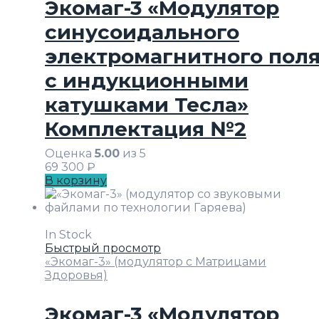
Экомаг-3 «Модулятор
синусоидального
электромагнитного пол
с индукционными
катушками Тесла»
Комплектация №2
Оценка
5.00
из 5
69 300
₽
В корзину
In Stock
Быстрый просмотр
«Экомаг-3» (модулятор с Матрицами
Здоровья)
Экомаг-3 «Модулятор