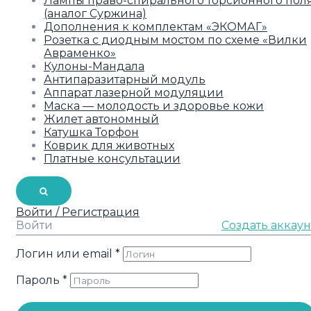
Лампы право-спирального торсионного пол
(аналог Суржина)
Дополнения к комплектам «ЭКОМАГ»
Розетка с диодным мостом по схеме «Вилки
Авраменко»
Кулоны-Мандала
Антипаразитарный модуль
Аппарат лазерной модуляции
Маска — молодость и здоровье кожи
Жилет автономный
Катушка Торфон
Коврик для животных
Платные консультации
Войти / Регистрация
Войти
Создать аккаун
Логин или email
*
Пароль
*