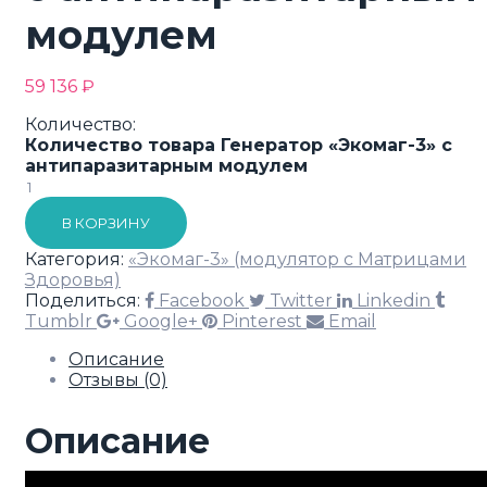
модулем
59 136
₽
Количество:
Количество товара Генератор «Экомаг-3» с
антипаразитарным модулем
В КОРЗИНУ
Категория:
«Экомаг-3» (модулятор с Матрицами
Здоровья)
Поделиться:
Facebook
Twitter
Linkedin
Tumblr
Google+
Pinterest
Email
Описание
Отзывы (0)
Описание