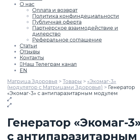
О нас
Оплата и возврат
Политика конфиндециальности
Публичная оферта
Партнёрское взаимодействие и
дилерство
Реферальное соглашение
Статьи
Отзывы
Контакты
Наш Телеграм канал
EN
Матрица Здоровья
>
Товары
>
«Экомаг-3»
(модулятор с Матрицами Здоровья)
>
Генератор
«Экомаг-3» с антипаразитарным модулем
Генератор «Экомаг-3
с антипаразитарным