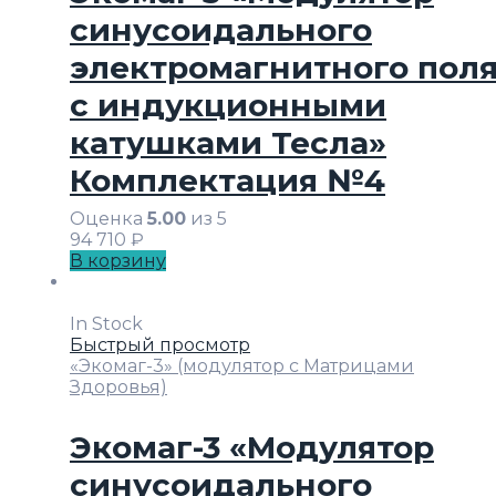
синусоидального
электромагнитного пол
с индукционными
катушками Тесла»
Комплектация №4
Оценка
5.00
из 5
94 710
₽
В корзину
In Stock
Быстрый просмотр
«Экомаг-3» (модулятор с Матрицами
Здоровья)
Экомаг-3 «Модулятор
синусоидального