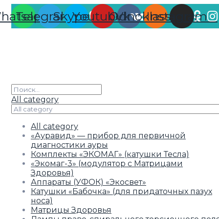
hatsapp
Telegram
Skype
Youtube
Odnoklassniki
Vk
Instagram
All category
All category
«Ауравид» — прибор для первичной
диагностики ауры
Комплекты «ЭКОМАГ» (катушки Тесла)
«Экомаг-3» (модулятор с Матрицами
Здоровья)
Аппараты (УФОК) «Экосвет»
Катушки «Бабочка» (для придаточных пазух
носа)
Матрицы Здоровья